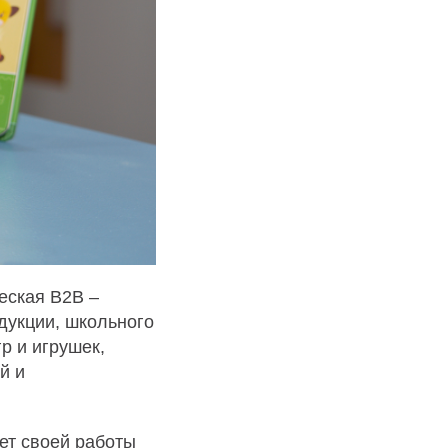
еская B2B –
дукции, школьного
р и игрушек,
й и
лет своей работы