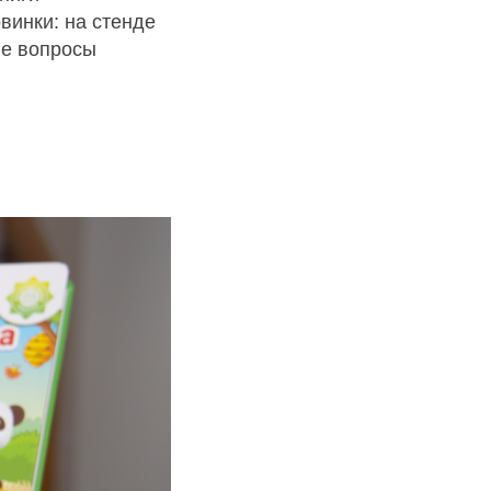
винки: на стенде
а,
ие вопросы