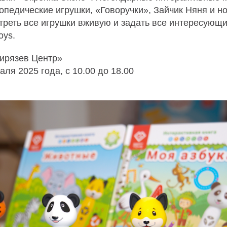
педические игрушки, «Говоручки», Зайчик Няня и но
платите сегодня 25% стоимости покупки картой любого банк
треть все игрушки вживую и задать все интересующ
остальное — тремя платежами раз в две недели.
oys.
Оплата
Через
Через
Через
ирязев Центр»
сегодня
2 недели
4 недели
6 недель
ля 2025 года, с 10.00 до 18.00
25%
25%
25%
25%
Без комиссий и переплат
Как обычная оплата картой
Понятно