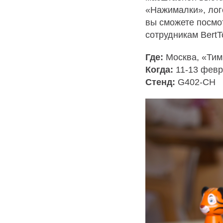
«Нажималки», лого
О
вы сможете посмо
сотрудникам BertT
Где:
Москва, «Тим
Когда:
11-13 февра
Стенд:
G402-CH