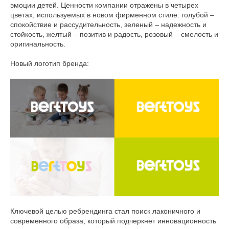
эмоции детей. Ценности компании отражены в четырех
цветах, используемых в новом фирменном стиле: голубой –
спокойствие и рассудительность, зеленый – надежность и
стойкость, желтый – позитив и радость, розовый – смелость и
оригинальность.
Новый логотип бренда:
Оплата частями
Оплатите сегодня 25% стоимости покупки
картой любого банка, остальное — тремя
платежами раз в две недели.
Ключевой целью ребрендинга стал поиск лаконичного и
современного образа, который подчеркнет инновационность
Оплата
Через
Через
Через