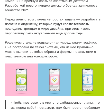
компании и прочную связь со счастливым детством.
сегодня
2 недели
4 недели
6 недель
Разработкой нового имиджа детского бренда занималось
25%
25%
25%
25%
агентство 202S.
Перед агентством стояла непростая задача — разработать
логотип и айдентику, которые будут соответствовать
Без комиссий и переплат
последним трендам в мире дизайна, при этом иметь
перспективу быть актуальными еще долгие годы.
Как обычная оплата картой
Решением стала нетрадиционная «модульная» графика.
Понятно
Она построена по такой системе, что из нее буквально
можно вылепить любые образы и формы, по аналогии с
пластилином или конструктором.
«Чтобы претворить в жизнь те амбициозные планы, что
мы перед собой поставили, нам был просто необходим