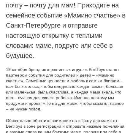
почту – почту для мам! Приходите на
семейное событие «Мамино счастье» в
Санкт-Петербурге и отправьте
настоящую открытку с теплыми
Оплата частями
словами: маме, подруге или себе в
будущее.
19 октября бренд интерактивных игрушек BertToys станет
Оплатите сегодня 25% стоимости покупки
партнером события для родителей и детей – «Мамино
картой любого банка, остальное — тремя
счастье». Семейные ценности и любовь к самым близким –
платежами раз в две недели.
нам бы хотелось, чтобы ежедневно каждая семья, большая
или маленькая, была счастлива, а каждая мама знала, что
она – лучшая для своего ребенка. Именно поэтому мы
Оплата
Через
Через
Через
придумали проект «Почта для мам». Чтобы сказать главное
сегодня
2 недели
4 недели
6 недель
– не нужен повод.
25%
25%
25%
25%
Обязательно обратите внимание на «Почту для мам» от
BertToys в зоне регистрации и отправьте нежные пожелания
и важные слова вашим близким: маме, подруге или себе в