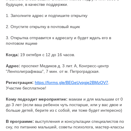
Без комиссий и переплат
будущее, в качестве поддержки.
Как обычная оплата картой
1. Заполните адрес и подпишите открытку
Понятно
2. Опустите открытку в почтовый ящик
3. Открытка отправится к адресату и будет ждать его в
почтовом ящике
Когда:
19 октября с 12 до 16 часов.
Адрес:
проспект Медиков д. 3 лит. А, Конгресс-центр
"Ленполиграфмаш", 7 мин. от м. Петроградская.
Регистрация:
https://forms.gle/BEGeUypgje2BMzQV7
.
Участие бесплатное!
Кому подходит мероприятие:
мамам и для малышам от 0
до 3 лет (если ваш ребенок чуть постарше, или у вас двое и
больше детей, берите из с собой, им тоже будет интересно)
В программе:
выступления и консультации специалистов по
сну, по питанию малышей, советы психолога, мастер-классы