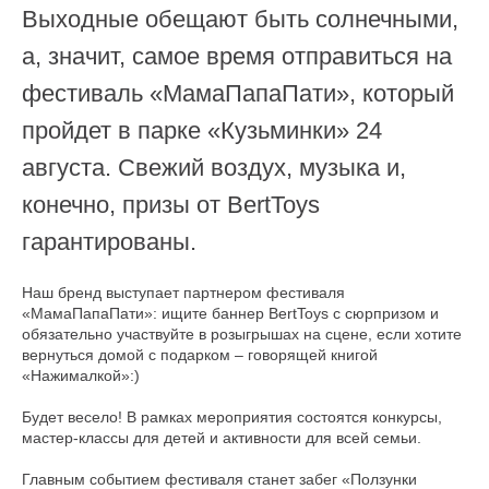
Выходные обещают быть солнечными,
а, значит, самое время отправиться на
фестиваль «МамаПапаПати», который
Оплата частями
пройдет в парке «Кузьминки» 24
августа. Свежий воздух, музыка и,
конечно, призы от BertToys
Оплатите сегодня 25% стоимости покупки
гарантированы.
картой любого банка, остальное — тремя
платежами раз в две недели.
Наш бренд выступает партнером фестиваля
«МамаПапаПати»: ищите баннер BertToys с сюрпризом и
Оплата
Через
Через
Через
обязательно участвуйте в розыгрышах на сцене, если хотите
сегодня
2 недели
4 недели
6 недель
вернуться домой с подарком – говорящей книгой
25%
25%
25%
25%
«Нажималкой»:)
Будет весело! В рамках мероприятия состоятся конкурсы,
мастер-классы для детей и активности для всей семьи.
Без комиссий и переплат
Главным событием фестиваля станет забег «Ползунки
Как обычная оплата картой