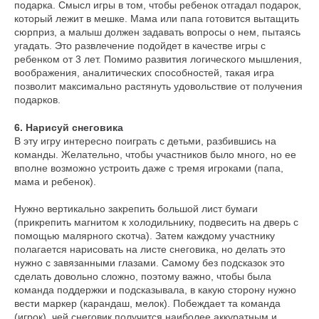
подарка. Смысл игры в том, чтобы ребенок отгадал подарок,
который лежит в мешке. Мама или папа готовится вытащить
Как обычная оплата картой
сюрприз, а малыш должен задавать вопросы о нем, пытаясь
угадать. Это развлечение подойдет в качестве игры с
ребенком от 3 лет. Помимо развития логического мышления,
Понятно
воображения, аналитических способностей, такая игра
позволит максимально растянуть удовольствие от получения
подарков.
6. Нарисуй снеговика
В эту игру интересно поиграть с детьми, разбившись на
команды. Желательно, чтобы участников было много, но ее
вполне возможно устроить даже с тремя игроками (папа,
мама и ребенок).
Нужно вертикально закрепить большой лист бумаги
(прикрепить магнитом к холодильнику, подвесить на дверь с
помощью малярного скотча). Затем каждому участнику
полагается нарисовать на листе снеговика, но делать это
нужно с завязанными глазами. Самому без подсказок это
сделать довольно сложно, поэтому важно, чтобы была
команда поддержки и подсказывала, в какую сторону нужно
вести маркер (карандаш, мелок). Побеждает та команда
(игрок), чей снеговик получится наиболее аккуратным и