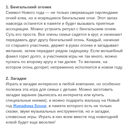
1. Бенгальский огонек
Символ Нового года — не только сверкающая гирляндами
огней елка, но и искрящиеся бенгальские огни. Этот запах
навсегда останется в памяти и будет вызывать приятные
ассоциации. Можно устроить ритуал с бенгальским огнем.
Суть его проста. Все члены семьи садятся в круг, и начинают
передавать друг другу бенгальский огонь. Каждый, начиная
со старшего участника, держит в руках огонек и загадывает
желание, затем передает рядом сидящему. Если волшебный
факел горит долго, а участников игры не так много, можно
пускать по второму кругу и так далее. То желание, на
котором огонь догорит, непременно исполнится в новом году.
2. Загадки
Играть в загадки интересно в любой компании, но особенно
полезна эта игра для семьи с детьми. Можно заготовить
загадки заранее (выписать из интернета или купить
специальные книжки), а можно подарить малышу на Новый
год
Жирафика Бонни
, в памяти которого есть не только
сказки, звуки музыкальных инструментов, но и загадки,
словесные игры. Играть в них всем вместе под новогодней
елкой будет еще веселее!