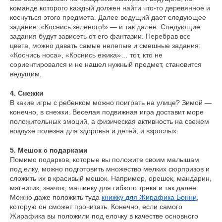
команде которого каждый должен найти что-то деревянное и
коснуться этого предмета. Далее ведущий дает следующее
задание: «Коснись зеленого!» — и так далее. Следующие
задания будут зависеть от его фантазии. Перебрав все
цвета, можно давать самые нелепые и смешные задания:
«Коснись носа», «Коснись ежика»… тот, кто не
Оплата частями
сориентировался и не нашел нужный предмет, становится
ведущим.
4. Снежки
В какие игры с ребенком можно поиграть на улице? Зимой —
конечно, в снежки. Веселая подвижная игра доставит море
Оплатите сегодня 25% стоимости покупки
положительных эмоций, а физическая активность на свежем
картой любого банка, остальное — тремя
воздухе полезна для здоровья и детей, и взрослых.
платежами раз в две недели.
5. Мешок с подарками
Помимо подарков, которые вы положите своим малышам
Оплата
Через
Через
Через
под елку, можно подготовить множество мелких сюрпризов и
сегодня
2 недели
4 недели
6 недель
сложить их в красивый мешок. Например, орешек, мандарин,
25%
25%
25%
25%
магнитик, значок, машинку для гибкого трека и так далее.
Можно даже положить туда
книжку для Жирафика Бонни
,
которую он сможет прочитать. Конечно, если самого
Жирафика вы положили под елочку в качестве основного
Без комиссий и переплат