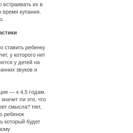
 встраивать их в
о время купания.
о.
астики
о ставить ребенку
ет, у которого нет
яются у детей на
анних звуков и
щие — к 4,5 годам.
значит ли это, что
еет смысла? Нет,
то ребенок
ь который будет
ному