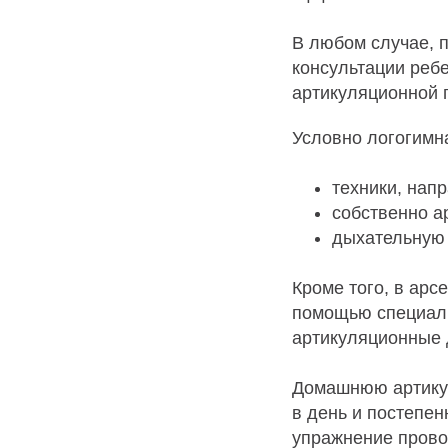
В любом случае, п
консультации реб
артикуляционной 
О
Условно логогимн
техники, нап
собственно а
дыхательную 
Кроме того, в арс
помощью специаль
артикуляционные 
Домашнюю артикул
в день и постепен
упражнение прово