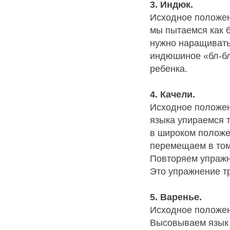
3. Индюк.
Исходное положени
мы пытаемся как б
нужно наращивать
индюшиное «бл-бл
ребенка.
4. Качели.
Исходное положен
языка упираемся т
в широком положе
перемещаем в том
Повторяем упражн
Это упражнение т
5. Варенье.
Исходное положен
Высовываем язык 