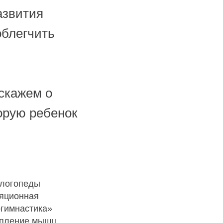
азвития
облегчить
сскажем о
орую ребенок
 логопеды
ляционная
огимнастика»
епление мышц