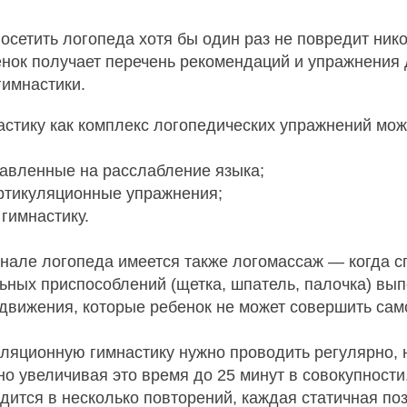
Оплата частями
осетить логопеда хотя бы один раз не повредит ник
енок получает перечень рекомендаций и упражнения
гимнастики.
платите сегодня 25% стоимости покупки картой любого банк
астику как комплекс логопедических упражнений мож
остальное — тремя платежами раз в две недели.
равленные на расслабление языка;
Оплата
Через
Через
Через
ртикуляционные упражнения;
сегодня
2 недели
4 недели
6 недель
гимнастику.
25%
25%
25%
25%
енале логопеда имеется также логомассаж — когда с
ных приспособлений (щетка, шпатель, палочка) вып
Без комиссий и переплат
Как обычная оплата картой
движения, которые ребенок не может совершить сам
Понятно
яционную гимнастику нужно проводить регулярно, н
но увеличивая это время до 25 минут в совокупности
дится в несколько повторений, каждая статичная по