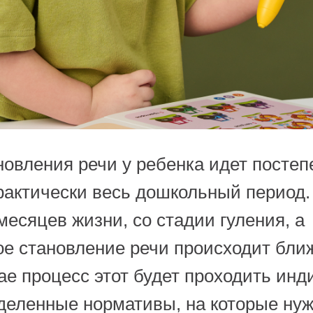
овления речи у ребенка идет постеп
рактически весь дошкольный период.
месяцев жизни, со стадии гуления, а
ое становление речи происходит ближ
ае процесс этот будет проходить инд
еделенные нормативы, на которые ну