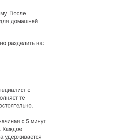
ому. После
 для домашней
а,
но разделить на:
пециалист с
олняет те
остоятельно.
ачиная с 5 минут
. Каждое
за удерживается