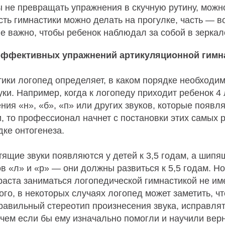
ы не превращать упражнения в скучную рутину, можно
ть гимнастики можно делать на прогулке, часть — в
е важно, чтобы ребенок наблюдал за собой в зеркал
эффективных упражнений артикуляционной гимн
ики логопед определяет, в каком порядке необходим
ки. Например, когда к логопеду приходит ребенок 4 л
ния «н», «б», «п» или других звуков, которые появл
, то профессионал начнет с постановки этих самых р
ке онтогенеза.
тящие звуки появляются у детей к 3,5 годам, а шипя
ов «л» и «р» — они должны развиться к 5,5 годам. Но 
раста заниматься логопедической гимнастикой не им
того, в некоторых случаях логопед может заметить, ч
авильный стереотип произнесения звука, исправлят
 чем если бы ему изначально помогли и научили вер