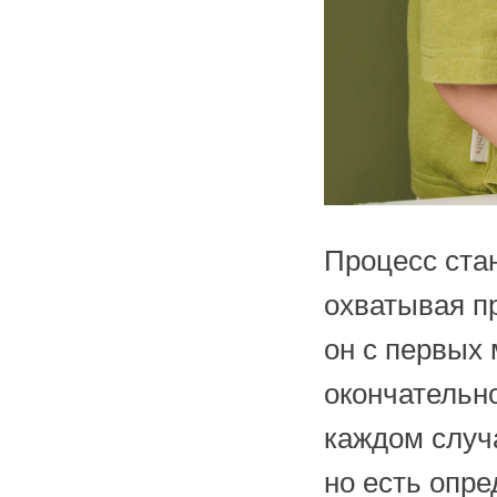
Процесс стан
охватывая п
он с первых 
окончательн
каждом случ
но есть опр