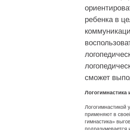
ориентирова
ребенка в це
коммуникаци
воспользова
логопедическ
логопедичес
сможет выпо
Логогимнастика 
Логогимнастикой 
применяют в своей
гимнастика» выго
подразумевается 