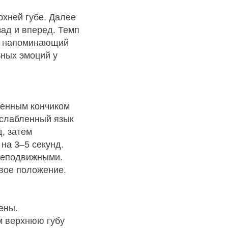
рхней губе. Далее
зад и вперед. Темп
к, напоминающий
ных эмоций у
женным кончиком
асслабленный язык
, затем
на 3–5 секунд.
 неподвижными.
вое положение.
ены.
м верхнюю губу