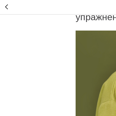
Логогимн
упражне