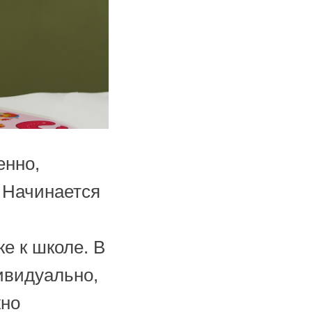
енно,
 Начинается
е к школе. В
ивидуально,
жно