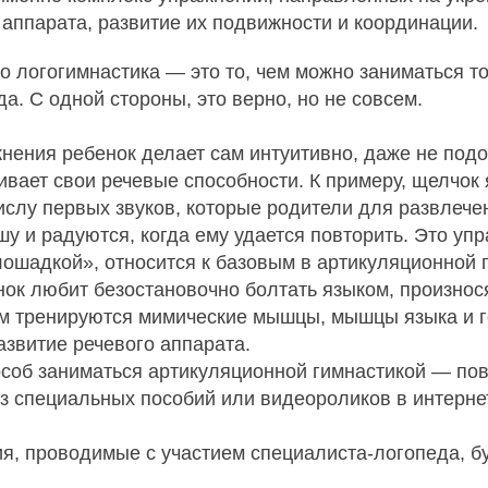
аппарата, развитие их подвижности и координации.
о логогимнастика — это то, чем можно заниматься т
а. С одной стороны, это верно, но не совсем.
нения ребенок делает сам интуитивно, даже не подо
ивает свои речевые способности. К примеру, щелчок 
числу первых звуков, которые родители для развлеч
у и радуются, когда ему удается повторить. Это уп
ошадкой», относится к базовым в артикуляционной 
ок любит безостановочно болтать языком, произнося
м тренируются мимические мышцы, мышцы языка и 
азвитие речевого аппарата.
соб заниматься артикуляционной гимнастикой — по
з специальных пособий или видеороликов в интерне
я, проводимые с участием специалиста-логопеда, б