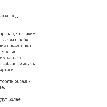
олько под
зревая, что таким
языком о небо
ения показывают
ражнение,
гимнастике.
 забавные звуки.
гортани —
вторять образцы
те.
удут более