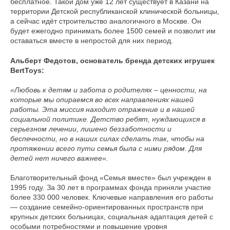
Оплата частями
бесплатное. Такой дом уже 12 лет существует в Казани на
территории Детской республиканской клинической больницы,
а сейчас идёт строительство аналогичного в Москве. Он
будет ежегодно принимать более 1500 семей и позволит им
оставаться вместе в непростой для них период.
Оплатите сегодня 25% стоимости покупки
Альберт Федотов, основатель бренда детских игрушек
картой любого банка, остальное — тремя
BertToys:
платежами раз в две недели.
«Любовь к детям и забота о родителях – ценности, на
которые мы опираемся во всех направлениях нашей
Оплата
Через
Через
Через
работы. Эта миссия находит отражение и в нашей
сегодня
2 недели
4 недели
6 недель
социальной политике. Детство ребят, нуждающихся в
25%
25%
25%
25%
серьезном лечении, лишено беззаботности и
беспечности, но в наших силах сделать так, чтобы на
протяжении всего пути семья была с ними рядом. Для
детей нет ничего важнее».
Без комиссий и переплат
Благотворительный фонд «Семья вместе» был учрежден в
Как обычная оплата картой
1995 году. За 30 лет в программах фонда приняли участие
более 330 000 человек. Ключевые направления его работы
— создание семейно-ориентированных пространств при
Понятно
крупных детских больницах, социальная адаптация детей с
особыми потребностями и повышение уровня